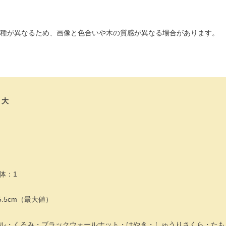
種が異なるため、画像と色合いや木の質感が異なる場合があります。
・大
体：1
.5cm（最大値）
ル・くるみ・ブラックウォールナット・けやき・しゅうりさくら・たも