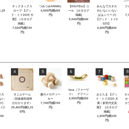
チックタックス
つみつみANIMAL
【KItoTEto】コ
みんなでカタカ
ク
,20
ロープ 【グッ
4,500円(税409
ール [カタログ
タ(いないいない
ド・トイ2025 大
円)
掲載]
ばぁシリーズ)
7,
賞】［カタログ
5,940円(税540
【グッド・トイ2
掲載］
円)
025】
7,920円(税720
4,400円(税400
円)
円)
4
5
6
7
8
fava（ファーヴ
ァ） グリーン
タカ
オニムゲーム
森のメロディー
おとたま 【グッ
か
4,950円(税450
ない
（別途個別送料
カー
ド・トイ2020 大
セ
円)
ズ)
がかかります）
7,700円(税700
賞 / 多世代交流
カ
イ2
25,463円(税2,31
円)
賞】 [カタログ
5円)
掲載]
400
1,650円(税150
円)