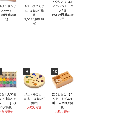
アウリス シロホ
ン ペンタトニッ
ルクルサンサ
カチカチにんじ
ク7音
ンカー＋
ん [カタログ掲
30,800円(税2,80
700円(税700
載]
0円)
円)
1,540円(税140
円)
9
10
えるくん30匹
ジュエルこま
ぼうとおし 【グ
ット【白木＋
白木 [カタログ
ッド・トイ202
ラー】 [カタ
掲載]
3】 [カタログ掲
ログ掲載]
お取り寄せ
載]
お取り寄せ
お取り寄せ