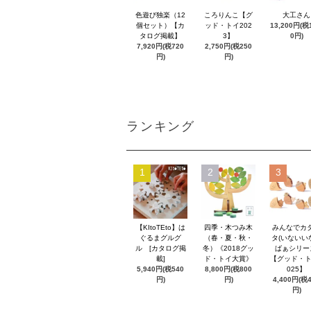
色遊び独楽（12
ころりんこ【グ
大工さん
個セット）【カ
ッド・トイ202
13,200円(税1
タログ掲載】
3】
0円)
7,920円(税720
2,750円(税250
円)
円)
ランキング
1
2
3
【KItoTEto】は
四季・木つみ木
みんなでカ
ぐるまグルグ
（春・夏・秋・
タ(いないい
ル [カタログ掲
冬）《2018グッ
ばぁシリー
載]
ド・トイ大賞》
【グッド・ト
5,940円(税540
8,800円(税800
025】
円)
円)
4,400円(税
円)