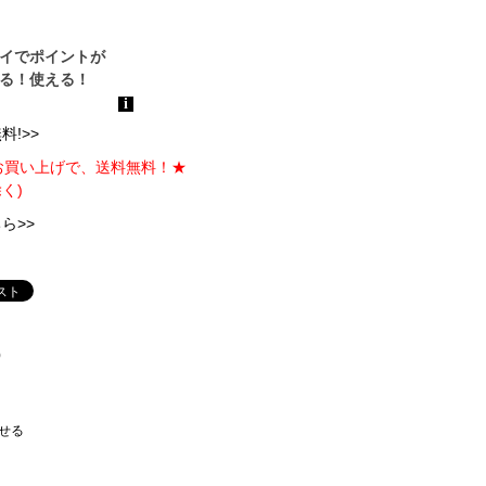
!>>
のお買い上げで、送料無料！★
く)
ら>>
)
せる