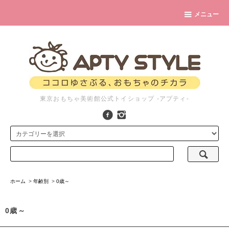
メニュー
東京おもちゃ美術館公式トイショップ -アプティ-
ホーム
>
年齢別
>
0歳～
0歳～