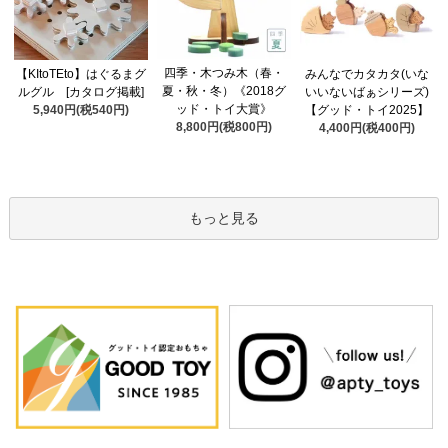
四季・木つみ木（春・
【KItoTEto】はぐるまグ
みんなでカタカタ(いな
夏・秋・冬）《2018グ
ルグル [カタログ掲載]
いいないばぁシリーズ)
ッド・トイ大賞》
5,940円(税540円)
【グッド・トイ2025】
8,800円(税800円)
4,400円(税400円)
もっと見る