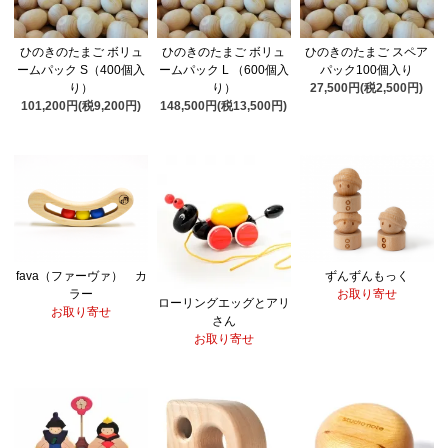
ひのきのたまご ボリュ
ひのきのたまご ボリュ
ひのきのたまご スペア
ームパック S（400個入
ームパック L （600個入
パック100個入り
り）
り）
27,500円(税2,500円)
101,200円(税9,200円)
148,500円(税13,500円)
fava（ファーヴァ） カ
ずんずんもっく
ラー
お取り寄せ
ローリングエッグとアリ
お取り寄せ
さん
お取り寄せ