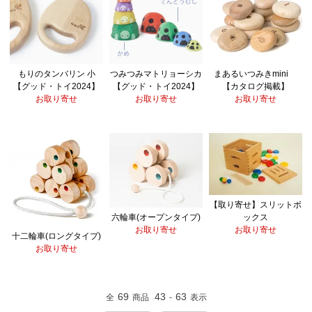
もりのタンバリン 小
つみつみマトリョーシカ
まあるいつみきmini
【グッド・トイ2024】
【グッド・トイ2024】
【カタログ掲載】
お取り寄せ
お取り寄せ
お取り寄せ
【取り寄せ】スリットボ
ックス
六輪車(オープンタイプ)
お取り寄せ
お取り寄せ
十二輪車(ロングタイプ)
お取り寄せ
69
43
63
全
商品
-
表示