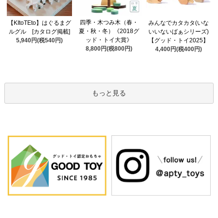
四季・木つみ木（春・
【KItoTEto】はぐるまグ
みんなでカタカタ(いな
夏・秋・冬）《2018グ
ルグル [カタログ掲載]
いいないばぁシリーズ)
ッド・トイ大賞》
5,940円(税540円)
【グッド・トイ2025】
8,800円(税800円)
4,400円(税400円)
もっと見る