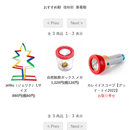
おすすめ順
価格順
新着順
< Prev
Next >
3
1
3
全
商品
-
表示
自然観察ボックス メガ
1,320円(税120円)
jeliku（ジェリク） Lサ
カレイドスコープ【グッ
イズ
ド・トイ2022】
880円(税80円)
お取り寄せ
3
1
3
全
商品
-
表示
< Prev
Next >