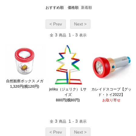
おすすめ順
価格順
新着順
< Prev
Next >
3
1
3
全
商品
-
表示
自然観察ボックス メガ
1,320円(税120円)
jeliku（ジェリク） Lサ
カレイドスコープ【グッ
イズ
ド・トイ2022】
880円(税80円)
お取り寄せ
3
1
3
全
商品
-
表示
< Prev
Next >