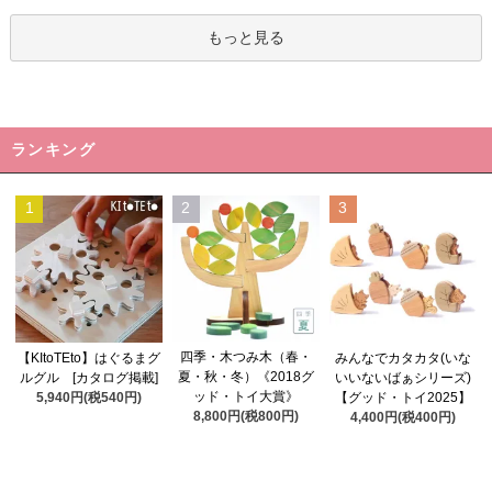
もっと見る
ランキング
1
2
3
四季・木つみ木（春・
【KItoTEto】はぐるまグ
みんなでカタカタ(いな
夏・秋・冬）《2018グ
ルグル [カタログ掲載]
いいないばぁシリーズ)
ッド・トイ大賞》
5,940円(税540円)
【グッド・トイ2025】
8,800円(税800円)
4,400円(税400円)