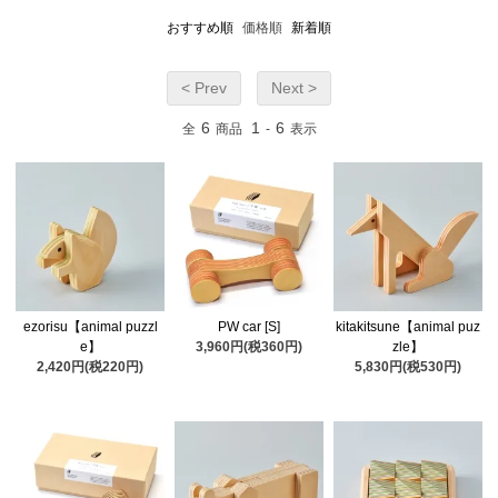
おすすめ順
価格順
新着順
< Prev
Next >
6
1
6
全
商品
-
表示
ezorisu【animal puzzl
PW car [S]
kitakitsune【animal puz
e】
3,960円(税360円)
zle】
2,420円(税220円)
5,830円(税530円)