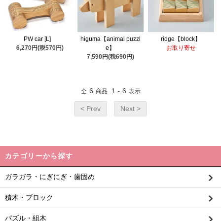
PW car [L]
higuma【animal puzzl
ridge【block】
6,270円(税570円)
e】
お取り寄せ
7,590円(税690円)
6
1
6
全
商品
-
表示
< Prev
Next >
カテゴリーから探す
ガラガラ・にぎにぎ・歯固め
積木・ブロック
パズル・組木