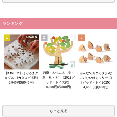
ランキング
1
2
3
四季・木つみ木（春・
【KItoTEto】はぐるまグ
みんなでカタカタ(いな
夏・秋・冬）《2018グ
ルグル [カタログ掲載]
いいないばぁシリーズ)
ッド・トイ大賞》
5,940円(税540円)
【グッド・トイ2025】
8,800円(税800円)
4,400円(税400円)
もっと見る