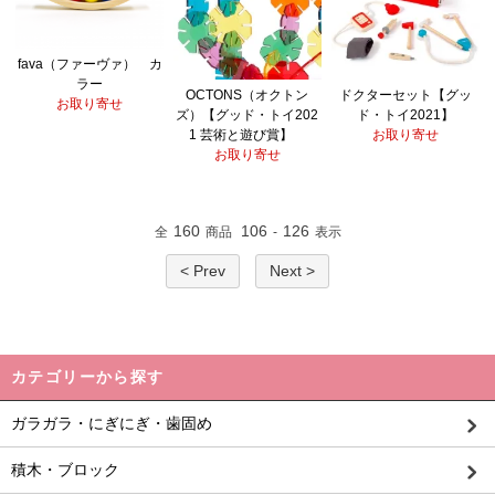
fava（ファーヴァ） カ
ラー
OCTONS（オクトン
ドクターセット【グッ
お取り寄せ
ズ）【グッド・トイ202
ド・トイ2021】
1 芸術と遊び賞】
お取り寄せ
お取り寄せ
160
106
126
全
商品
-
表示
< Prev
Next >
カテゴリーから探す
ガラガラ・にぎにぎ・歯固め
積木・ブロック