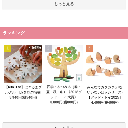
もっと見る
ランキング
1
2
3
四季・木つみ木（春・
【KItoTEto】はぐるまグ
みんなでカタカタ(いな
夏・秋・冬）《2018グ
ルグル [カタログ掲載]
いいないばぁシリーズ)
ッド・トイ大賞》
5,940円(税540円)
【グッド・トイ2025】
8,800円(税800円)
4,400円(税400円)