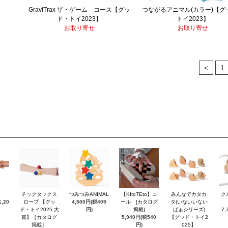
GraviTrax ザ・ゲーム コース【グッ
つながるアニマル(カラー)【グ
ド・トイ2023】
トイ2023】
お取り寄せ
お取り寄せ
<
1
チックタックス
つみつみANIMAL
【KItoTEto】コ
みんなでカタカ
ク
,20
ロープ 【グッ
4,500円(税409
ール [カタログ
タ(いないいない
ド・トイ2025 大
円)
掲載]
ばぁシリーズ)
7,
賞】［カタログ
5,940円(税540
【グッド・トイ2
掲載］
円)
025】