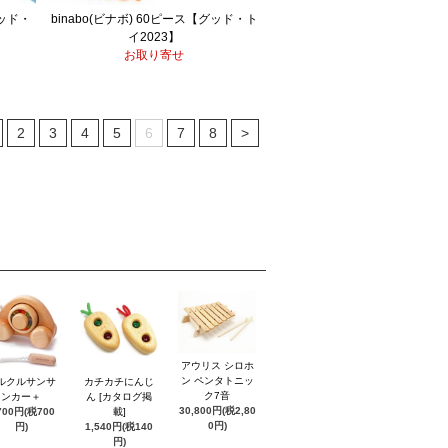
ッド・
binabo(ビナボ) 60ピース【グッド・ト
イ2023】
お取り寄せ
2
3
4
5
6
7
8
>
アウリス シロホ
ン ペンタトニッ
ルクルサンサ
カチカチにんじ
ク7音
ンカー＋
ん [カタログ掲
30,800円(税2,80
700円(税700
載]
0円)
円)
1,540円(税140
円)