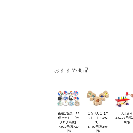
おすすめ商品
色遊び独楽（12
ころりんこ【グ
大工さん
個セット）【カ
ッド・トイ202
13,200円(税1
タログ掲載】
3】
0円)
7,920円(税720
2,750円(税250
円)
円)