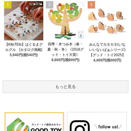
1
2
3
四季・木つみ木（春・
【KItoTEto】はぐるまグ
みんなでカタカタ(いな
夏・秋・冬）《2018グ
ルグル [カタログ掲載]
いいないばぁシリーズ)
ッド・トイ大賞》
5,940円(税540円)
【グッド・トイ2025】
8,800円(税800円)
4,400円(税400円)
もっと見る