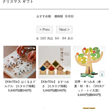
クリスマス ギフト
おすすめ順
価格順
新着順
< Prev
Next >
160
64
84
全
商品
-
表示
【KItoTEto】はぐるまグ
【KItoTEto】 ますつみ
四季・木つみ木（春・
ルグル [カタログ掲載]
き [カタログ掲載]
夏・秋・冬）《2018グ
5,940円(税540円)
5,940円(税540円)
ッド・トイ大賞》
8,800円(税800円)