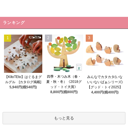
ランキング
1
2
3
四季・木つみ木（春・
【KItoTEto】はぐるまグ
みんなでカタカタ(いな
夏・秋・冬）《2018グ
ルグル [カタログ掲載]
いいないばぁシリーズ)
ッド・トイ大賞》
5,940円(税540円)
【グッド・トイ2025】
8,800円(税800円)
4,400円(税400円)
もっと見る