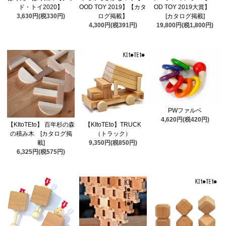
ド・トイ2020】
OOD TOY 2019】【カタ
OD TOY 2019大賞】
3,630円(税330円)
ログ掲載】
[カタログ掲載]
4,300円(税391円)
19,800円(税1,800円)
PWファルベ
4,620円(税420円)
【KItoTEto】 百年杉の森
【KItoTEto】TRUCK
の積み木 [カタログ掲
（トラック）
載]
9,350円(税850円)
6,325円(税575円)