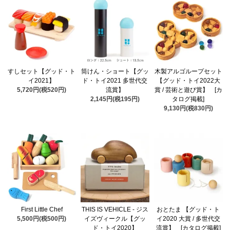
すしセット【グッド・ト
筒けん・ショート【グッ
木製アルゴループセット
イ2021】
ド・トイ2021 多世代交
【グッド・トイ2022大
5,720円(税520円)
流賞】
賞 / 芸術と遊び賞】 [カ
2,145円(税195円)
タログ掲載]
9,130円(税830円)
First Little Chef
THIS IS VEHICLE - ジス
おとたま 【グッド・ト
5,500円(税500円)
イズヴィークル【グッ
イ2020 大賞 / 多世代交
ド・トイ2020】
流賞】 [カタログ掲載]