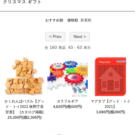
クリスマス ギフト
おすすめ順
価格順
新着順
< Prev
Next >
160
43
63
全
商品
-
表示
かくれんぼパズル【グッ
カラフルギア
マグタブ【グッド・トイ
ド・トイ2022 林野庁長
4,620円(税420円)
2021】
官賞】 [カタログ掲載]
3,080円(税280円)
25,300円(税2,300円)