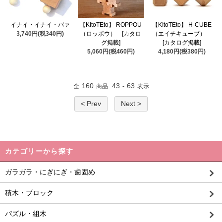
イナイ・イナイ・バァ
【KItoTEto】 ROPPOU
【KItoTEto】 H-CUBE
3,740円(税340円)
（ロッポウ） [カタロ
（エイチキューブ）
グ掲載]
[カタログ掲載]
5,060円(税460円)
4,180円(税380円)
160
43
63
全
商品
-
表示
< Prev
Next >
カテゴリーから探す
ガラガラ・にぎにぎ・歯固め
積木・ブロック
パズル・組木