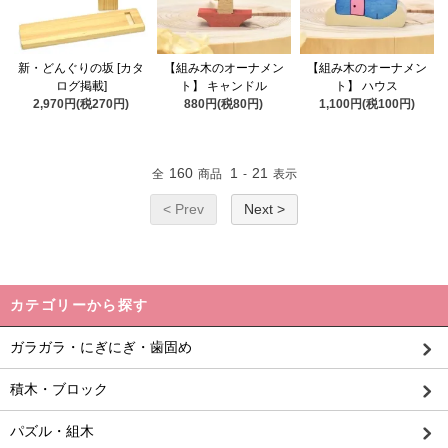
新・どんぐりの坂 [カタ
【組み木のオーナメン
【組み木のオーナメン
ログ掲載]
ト】 キャンドル
ト】 ハウス
2,970円(税270円)
880円(税80円)
1,100円(税100円)
160
1
21
全
商品
-
表示
< Prev
Next >
カテゴリーから探す
ガラガラ・にぎにぎ・歯固め
積木・ブロック
パズル・組木