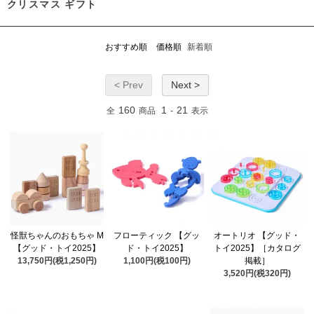
クリスマス ギフト
おすすめ順
価格順
新着順
< Prev
Next >
160
1
21
全
商品
-
表示
怪獣ちゃんのおもちゃ M
フローティック 【グッ
オートリオ 【グッド・
【グッド・トイ2025】
ド・トイ2025】
トイ2025】［カタログ
13,750円(税1,250円)
1,100円(税100円)
掲載］
3,520円(税320円)