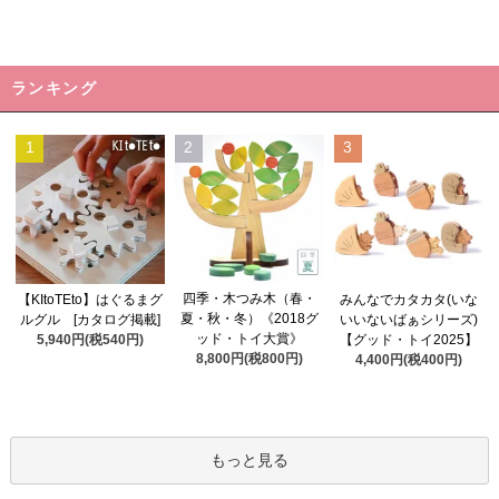
ランキング
1
2
3
四季・木つみ木（春・
【KItoTEto】はぐるまグ
みんなでカタカタ(いな
夏・秋・冬）《2018グ
ルグル [カタログ掲載]
いいないばぁシリーズ)
ッド・トイ大賞》
5,940円(税540円)
【グッド・トイ2025】
8,800円(税800円)
4,400円(税400円)
もっと見る