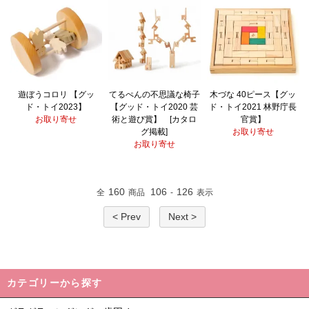
遊ぼうコロリ 【グッ
てるぺんの不思議な椅子
木づな 40ピース【グッ
ド・トイ2023】
【グッド・トイ2020 芸
ド・トイ2021 林野庁長
お取り寄せ
術と遊び賞】 [カタロ
官賞】
グ掲載]
お取り寄せ
お取り寄せ
160
106
126
全
商品
-
表示
< Prev
Next >
カテゴリーから探す