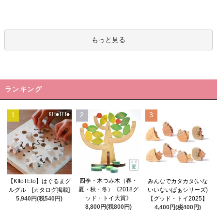
もっと見る
ランキング
1
2
3
四季・木つみ木（春・
【KItoTEto】はぐるまグ
みんなでカタカタ(いな
夏・秋・冬）《2018グ
ルグル [カタログ掲載]
いいないばぁシリーズ)
ッド・トイ大賞》
5,940円(税540円)
【グッド・トイ2025】
8,800円(税800円)
4,400円(税400円)