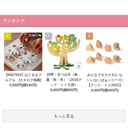
ランキング
1
2
3
四季・木つみ木（春・
【KItoTEto】はぐるまグ
みんなでカタカタ(いな
夏・秋・冬）《2018グ
ルグル [カタログ掲載]
いいないばぁシリーズ)
ッド・トイ大賞》
5,940円(税540円)
【グッド・トイ2025】
8,800円(税800円)
4,400円(税400円)
もっと見る