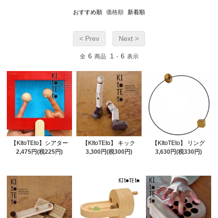
おすすめ順
価格順
新着順
< Prev
Next >
6
1
6
全
商品
-
表示
【KItoTEto】シアター
【KItoTEto】 キック
【KItoTEto】 リング
2,475円(税225円)
3,300円(税300円)
3,630円(税330円)