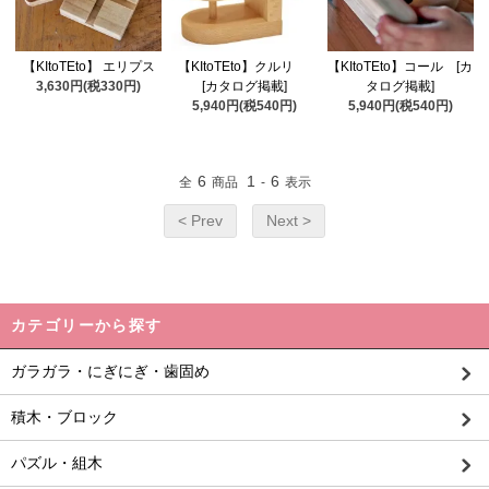
【KItoTEto】 エリプス
【KItoTEto】クルリ
【KItoTEto】コール [カ
3,630円(税330円)
[カタログ掲載]
タログ掲載]
5,940円(税540円)
5,940円(税540円)
6
1
6
全
商品
-
表示
< Prev
Next >
カテゴリーから探す
ガラガラ・にぎにぎ・歯固め
積木・ブロック
パズル・組木