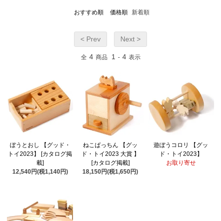
おすすめ順
価格順
新着順
< Prev
Next >
4
1
4
全
商品
-
表示
ぼうとおし 【グッド・
ねこぱっちん 【グッ
遊ぼうコロリ 【グッ
トイ2023】 [カタログ掲
ド・トイ2023 大賞 】
ド・トイ2023】
載]
[カタログ掲載]
お取り寄せ
12,540円(税1,140円)
18,150円(税1,650円)