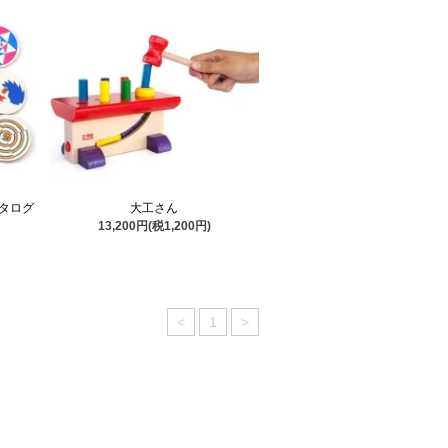
タログ
大工さん
13,200円(税1,200円)
<
1
>