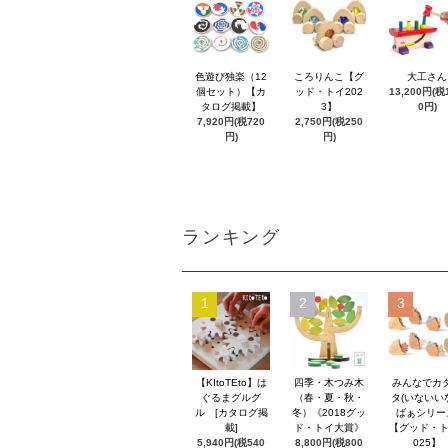
色遊び独楽（12
ころりんこ【グ
大工さん
個セット）【カ
ッド・トイ202
13,200円(税1
タログ掲載】
3】
0円)
7,920円(税720
2,750円(税250
円)
円)
ランキング
1
2
3
【KItoTEto】は
四季・木つみ木
みんなでカ
ぐるまグルグ
（春・夏・秋・
タ(いないい
ル [カタログ掲
冬）《2018グッ
ばぁシリー
載]
ド・トイ大賞》
【グッド・ト
5,940円(税540
8,800円(税800
025】