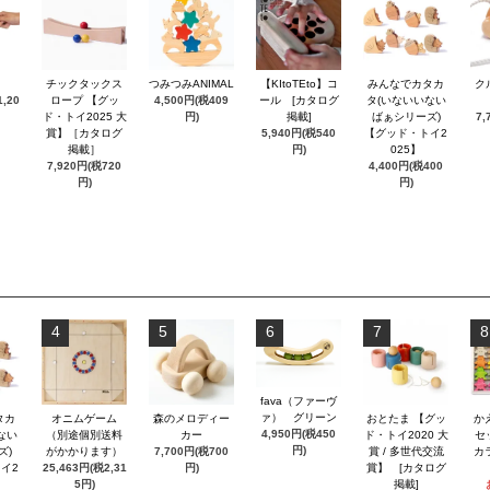
チックタックス
つみつみANIMAL
【KItoTEto】コ
みんなでカタカ
ク
,20
ロープ 【グッ
4,500円(税409
ール [カタログ
タ(いないいない
ド・トイ2025 大
円)
掲載]
ばぁシリーズ)
7,
賞】［カタログ
5,940円(税540
【グッド・トイ2
掲載］
円)
025】
7,920円(税720
4,400円(税400
円)
円)
4
5
6
7
8
fava（ファーヴ
ァ） グリーン
タカ
オニムゲーム
森のメロディー
おとたま 【グッ
か
4,950円(税450
ない
（別途個別送料
カー
ド・トイ2020 大
セ
円)
ズ)
がかかります）
7,700円(税700
賞 / 多世代交流
カ
イ2
25,463円(税2,31
円)
賞】 [カタログ
5円)
掲載]