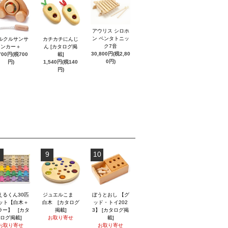
アウリス シロホ
ン ペンタトニッ
ルクルサンサ
カチカチにんじ
ク7音
ンカー＋
ん [カタログ掲
30,800円(税2,80
700円(税700
載]
0円)
円)
1,540円(税140
円)
9
10
えるくん30匹
ジュエルこま
ぼうとおし 【グ
ット【白木＋
白木 [カタログ
ッド・トイ202
ラー】 [カタ
掲載]
3】 [カタログ掲
ログ掲載]
お取り寄せ
載]
お取り寄せ
お取り寄せ