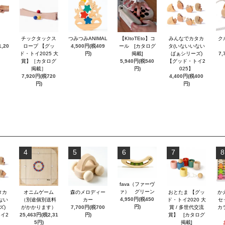
チックタックス
つみつみANIMAL
【KItoTEto】コ
みんなでカタカ
ク
,20
ロープ 【グッ
4,500円(税409
ール [カタログ
タ(いないいない
ド・トイ2025 大
円)
掲載]
ばぁシリーズ)
7,
賞】［カタログ
5,940円(税540
【グッド・トイ2
掲載］
円)
025】
7,920円(税720
4,400円(税400
円)
円)
4
5
6
7
8
fava（ファーヴ
ァ） グリーン
タカ
オニムゲーム
森のメロディー
おとたま 【グッ
か
4,950円(税450
ない
（別途個別送料
カー
ド・トイ2020 大
セ
円)
ズ)
がかかります）
7,700円(税700
賞 / 多世代交流
カ
イ2
25,463円(税2,31
円)
賞】 [カタログ
5円)
掲載]