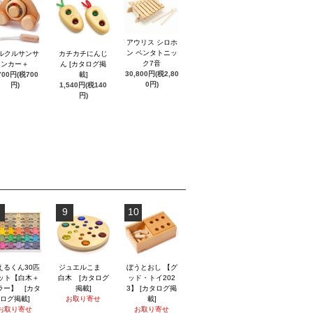
アウリス シロホ
ン ペンタトニッ
ルクルサンサ
カチカチにんじ
ク7音
ンカー＋
ん [カタログ掲
30,800円(税2,80
700円(税700
載]
0円)
円)
1,540円(税140
円)
9
10
えるくん30匹
ジュエルこま
ぼうとおし 【グ
ット【白木＋
白木 [カタログ
ッド・トイ202
ラー】 [カタ
掲載]
3】 [カタログ掲
ログ掲載]
お取り寄せ
載]
お取り寄せ
お取り寄せ