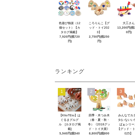
色遊び独楽（12
ころりんこ【グ
大工さん
個セット）【カ
ッド・トイ202
13,200円(税1
タログ掲載】
3】
0円)
7,920円(税720
2,750円(税250
円)
円)
ランキング
1
2
3
【KItoTEto】は
四季・木つみ木
みんなでカ
ぐるまグルグ
（春・夏・秋・
タ(いないい
ル [カタログ掲
冬）《2018グッ
ばぁシリー
載]
ド・トイ大賞》
【グッド・ト
5,940円(税540
8,800円(税800
025】