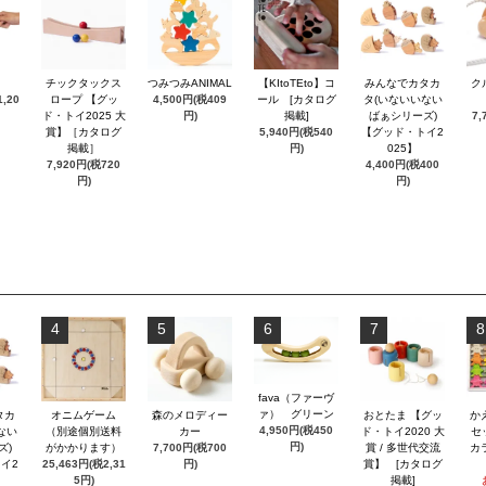
チックタックス
つみつみANIMAL
【KItoTEto】コ
みんなでカタカ
ク
,20
ロープ 【グッ
4,500円(税409
ール [カタログ
タ(いないいない
ド・トイ2025 大
円)
掲載]
ばぁシリーズ)
7,
賞】［カタログ
5,940円(税540
【グッド・トイ2
掲載］
円)
025】
7,920円(税720
4,400円(税400
円)
円)
4
5
6
7
8
fava（ファーヴ
ァ） グリーン
タカ
オニムゲーム
森のメロディー
おとたま 【グッ
か
4,950円(税450
ない
（別途個別送料
カー
ド・トイ2020 大
セ
円)
ズ)
がかかります）
7,700円(税700
賞 / 多世代交流
カ
イ2
25,463円(税2,31
円)
賞】 [カタログ
5円)
掲載]