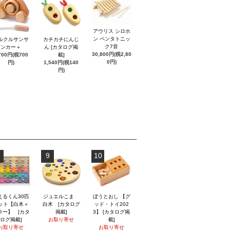
アウリス シロホ
ン ペンタトニッ
ルクルサンサ
カチカチにんじ
ク7音
ンカー＋
ん [カタログ掲
30,800円(税2,80
700円(税700
載]
0円)
円)
1,540円(税140
円)
9
10
えるくん30匹
ジュエルこま
ぼうとおし 【グ
ット【白木＋
白木 [カタログ
ッド・トイ202
ラー】 [カタ
掲載]
3】 [カタログ掲
ログ掲載]
お取り寄せ
載]
お取り寄せ
お取り寄せ