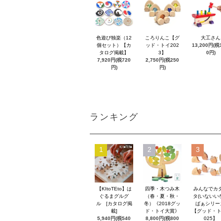
色遊び独楽（12
ころりんこ【グ
大工さん
個セット）【カ
ッド・トイ202
13,200円(税1
タログ掲載】
3】
0円)
7,920円(税720
2,750円(税250
円)
円)
ランキング
1
2
3
【KItoTEto】は
四季・木つみ木
みんなでカ
ぐるまグルグ
（春・夏・秋・
タ(いないい
ル [カタログ掲
冬）《2018グッ
ばぁシリー
載]
ド・トイ大賞》
【グッド・ト
5,940円(税540
8,800円(税800
025】