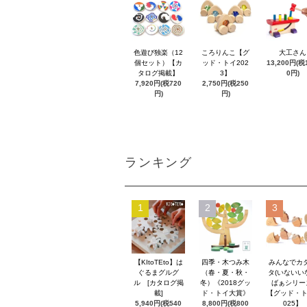
色遊び独楽（12
ころりんこ【グ
大工さん
個セット）【カ
ッド・トイ202
13,200円(税1
タログ掲載】
3】
0円)
7,920円(税720
2,750円(税250
円)
円)
ランキング
1
2
3
【KItoTEto】は
四季・木つみ木
みんなでカ
ぐるまグルグ
（春・夏・秋・
タ(いないい
ル [カタログ掲
冬）《2018グッ
ばぁシリー
載]
ド・トイ大賞》
【グッド・ト
5,940円(税540
8,800円(税800
025】