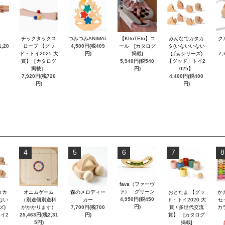
チックタックス
つみつみANIMAL
【KItoTEto】コ
みんなでカタカ
ク
,20
ロープ 【グッ
4,500円(税409
ール [カタログ
タ(いないいない
ド・トイ2025 大
円)
掲載]
ばぁシリーズ)
7,
賞】［カタログ
5,940円(税540
【グッド・トイ2
掲載］
円)
025】
7,920円(税720
4,400円(税400
円)
円)
4
5
6
7
8
fava（ファーヴ
ァ） グリーン
タカ
オニムゲーム
森のメロディー
おとたま 【グッ
か
4,950円(税450
ない
（別途個別送料
カー
ド・トイ2020 大
セ
円)
ズ)
がかかります）
7,700円(税700
賞 / 多世代交流
カ
イ2
25,463円(税2,31
円)
賞】 [カタログ
5円)
掲載]