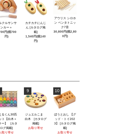
アウリス シロホ
ン ペンタトニッ
ルクルサンサ
カチカチにんじ
ク7音
ンカー＋
ん [カタログ掲
30,800円(税2,80
700円(税700
載]
0円)
円)
1,540円(税140
円)
9
10
えるくん30匹
ジュエルこま
ぼうとおし 【グ
ット【白木＋
白木 [カタログ
ッド・トイ202
ラー】 [カタ
掲載]
3】 [カタログ掲
ログ掲載]
お取り寄せ
載]
お取り寄せ
お取り寄せ