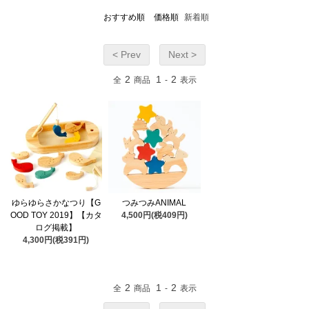
おすすめ順
価格順
新着順
< Prev
Next >
2
1
2
全
商品
-
表示
ゆらゆらさかなつり【G
つみつみANIMAL
OOD TOY 2019】【カタ
4,500円(税409円)
ログ掲載】
4,300円(税391円)
2
1
2
全
商品
-
表示