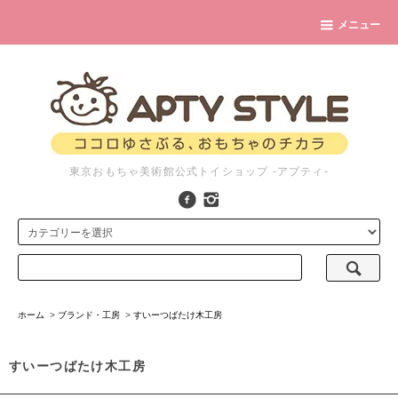
メニュー
東京おもちゃ美術館公式トイショップ -アプティ-
ホーム
>
ブランド・工房
>
すいーつばたけ木工房
すいーつばたけ木工房