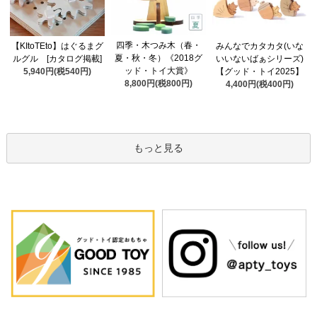
四季・木つみ木（春・
【KItoTEto】はぐるまグ
みんなでカタカタ(いな
夏・秋・冬）《2018グ
ルグル [カタログ掲載]
いいないばぁシリーズ)
ッド・トイ大賞》
5,940円(税540円)
【グッド・トイ2025】
8,800円(税800円)
4,400円(税400円)
もっと見る