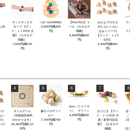
チックタックス
つみつみANIMAL
【KItoTEto】コ
みんなでカタカ
ク
,20
ロープ 【グッ
4,500円(税409
ール [カタログ
タ(いないいない
ド・トイ2025 大
円)
掲載]
ばぁシリーズ)
7,
賞】［カタログ
5,940円(税540
【グッド・トイ2
掲載］
円)
025】
7,920円(税720
4,400円(税400
円)
円)
4
5
6
7
8
fava（ファーヴ
ァ） グリーン
タカ
オニムゲーム
森のメロディー
おとたま 【グッ
ぼ
4,950円(税450
ない
（別途個別送料
カー
ド・トイ2020 大
ッ
円)
ズ)
がかかります）
7,700円(税700
賞 / 多世代交流
3
イ2
25,463円(税2,31
円)
賞】 [カタログ
5円)
掲載]
12