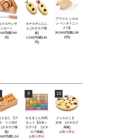
アウリス シロホ
ン ペンタトニッ
ルクルサンサ
カチカチにんじ
ク7音
ンカー＋
ん [カタログ掲
30,800円(税2,80
700円(税700
載]
0円)
円)
1,540円(税140
円)
9
10
うとおし 【グ
かえるくん30匹
ジュエルこま
ド・トイ202
セット【白木＋
白木 [カタログ
】 [カタログ掲
カラー】 [カタ
掲載]
載]
ログ掲載]
お取り寄せ
,540円(税1,14
お取り寄せ