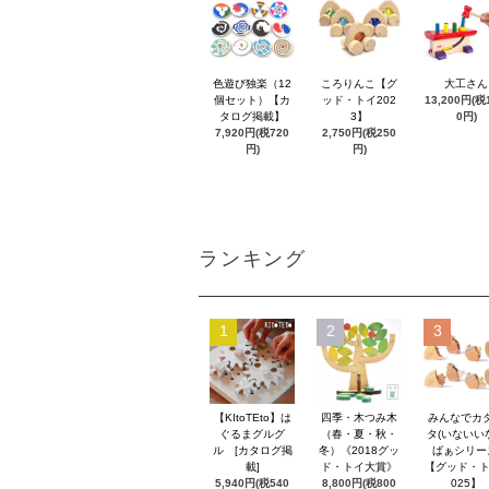
色遊び独楽（12
ころりんこ【グ
大工さん
個セット）【カ
ッド・トイ202
13,200円(税1
タログ掲載】
3】
0円)
7,920円(税720
2,750円(税250
円)
円)
ランキング
1
2
3
【KItoTEto】は
四季・木つみ木
みんなでカ
ぐるまグルグ
（春・夏・秋・
タ(いないい
ル [カタログ掲
冬）《2018グッ
ばぁシリー
載]
ド・トイ大賞》
【グッド・ト
5,940円(税540
8,800円(税800
025】