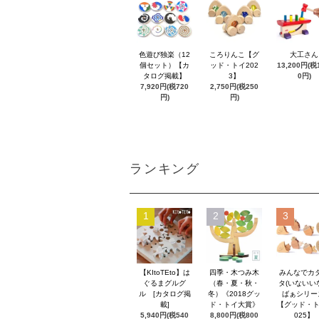
色遊び独楽（12
ころりんこ【グ
大工さん
個セット）【カ
ッド・トイ202
13,200円(税1
タログ掲載】
3】
0円)
7,920円(税720
2,750円(税250
円)
円)
ランキング
1
2
3
【KItoTEto】は
四季・木つみ木
みんなでカ
ぐるまグルグ
（春・夏・秋・
タ(いないい
ル [カタログ掲
冬）《2018グッ
ばぁシリー
載]
ド・トイ大賞》
【グッド・ト
5,940円(税540
8,800円(税800
025】