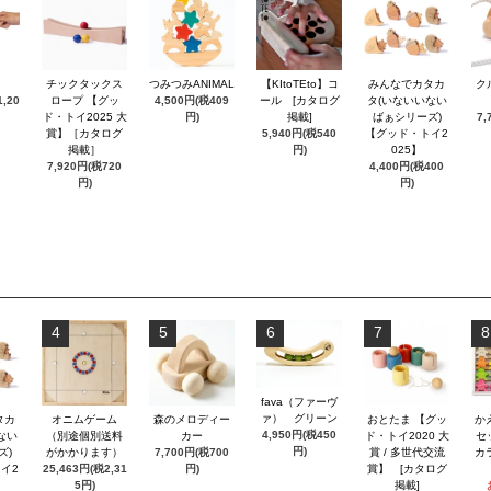
チックタックス
つみつみANIMAL
【KItoTEto】コ
みんなでカタカ
ク
,20
ロープ 【グッ
4,500円(税409
ール [カタログ
タ(いないいない
ド・トイ2025 大
円)
掲載]
ばぁシリーズ)
7,
賞】［カタログ
5,940円(税540
【グッド・トイ2
掲載］
円)
025】
7,920円(税720
4,400円(税400
円)
円)
4
5
6
7
8
fava（ファーヴ
ァ） グリーン
タカ
オニムゲーム
森のメロディー
おとたま 【グッ
か
4,950円(税450
ない
（別途個別送料
カー
ド・トイ2020 大
セ
円)
ズ)
がかかります）
7,700円(税700
賞 / 多世代交流
カ
イ2
25,463円(税2,31
円)
賞】 [カタログ
5円)
掲載]