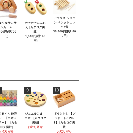
アウリス シロホ
ン ペンタトニッ
ルクルサンサ
カチカチにんじ
ク7音
ンカー＋
ん [カタログ掲
30,800円(税2,80
700円(税700
載]
0円)
円)
1,540円(税140
円)
9
10
えるくん30匹
ジュエルこま
ぼうとおし 【グ
ット【白木＋
白木 [カタログ
ッド・トイ202
ラー】 [カタ
掲載]
3】 [カタログ掲
ログ掲載]
お取り寄せ
載]
お取り寄せ
お取り寄せ