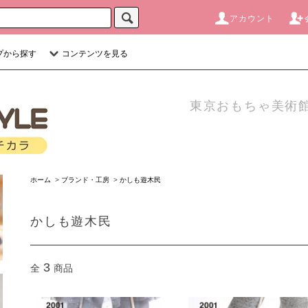
アカウント
プから探す
コンテンツを見る
東京おもちゃ美術館
ホーム
>
ブランド・工房
>
かしも遊木民
かしも遊木民
3
全
商品