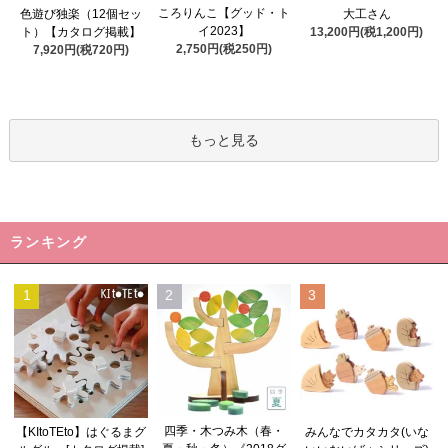
ころりんこ【グッド・ト
色遊び独楽（12個セッ
大工さん
イ2023】
ト）【カタログ掲載】
13,200円(税1,200円)
2,750円(税250円)
7,920円(税720円)
もっと見る
ランキング
1
2
3
四季・木つみ木（春・
【KItoTEto】はぐるまグ
みんなでカタカタ(いな