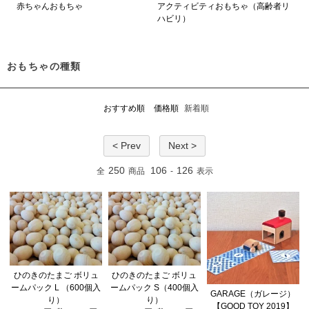
赤ちゃんおもちゃ
アクティビティおもちゃ（高齢者リ
ハビリ）
おもちゃの種類
おすすめ順
価格順
新着順
< Prev
Next >
250
106
126
全
商品
-
表示
ひのきのたまご ボリュ
ひのきのたまご ボリュ
ームパック L （600個入
ームパック S（400個入
GARAGE（ガレージ）
り）
り）
【GOOD TOY 2019】