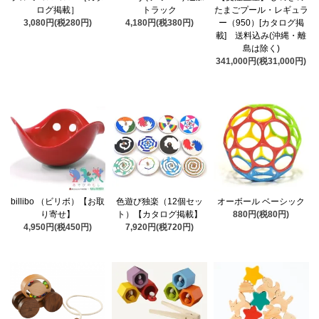
ログ掲載］
トラック
たまごプール・レギュラ
3,080円(税280円)
4,180円(税380円)
ー（950）[カタログ掲
載] 送料込み(沖縄・離
島は除く)
341,000円(税31,000円)
billibo （ビリボ）【お取
色遊び独楽（12個セッ
オーボール ベーシック
り寄せ】
ト）【カタログ掲載】
880円(税80円)
4,950円(税450円)
7,920円(税720円)