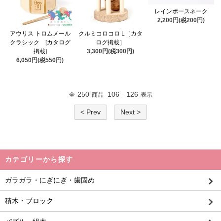
レインボースネーク
2,200円(税200円)
アウリス トロムメール
クルミコロコロ L［カタ
クラシック [カタログ
ログ掲載］
掲載]
3,300円(税300円)
6,050円(税550円)
250
106
126
全
商品
-
表示
< Prev
Next >
カテゴリーから探す
ガラガラ・にぎにぎ・歯固め
積木・ブロック