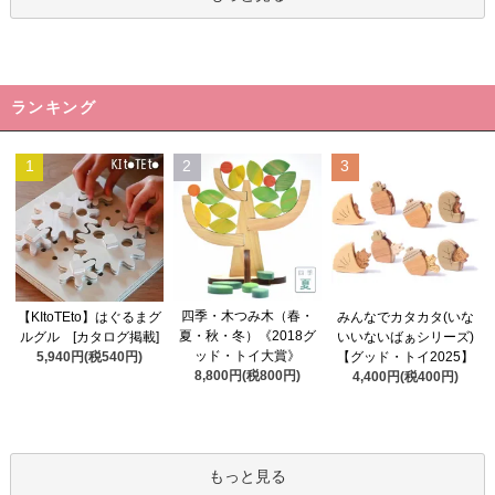
ランキング
1
2
3
四季・木つみ木（春・
【KItoTEto】はぐるまグ
みんなでカタカタ(いな
夏・秋・冬）《2018グ
ルグル [カタログ掲載]
いいないばぁシリーズ)
ッド・トイ大賞》
5,940円(税540円)
【グッド・トイ2025】
8,800円(税800円)
4,400円(税400円)
もっと見る