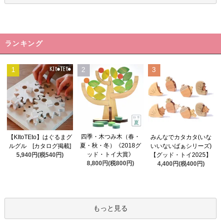
ランキング
1
2
3
四季・木つみ木（春・
【KItoTEto】はぐるまグ
みんなでカタカタ(いな
夏・秋・冬）《2018グ
ルグル [カタログ掲載]
いいないばぁシリーズ)
ッド・トイ大賞》
5,940円(税540円)
【グッド・トイ2025】
8,800円(税800円)
4,400円(税400円)
もっと見る