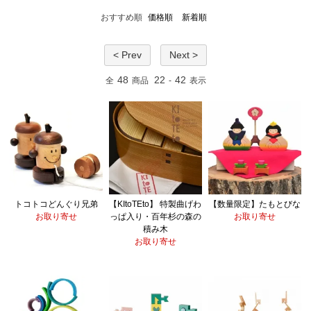
おすすめ順
価格順
新着順
< Prev
Next >
48
22
42
全
商品
-
表示
トコトコどんぐり兄弟
【KItoTEto】 特製曲げわ
【数量限定】たもとびな
お取り寄せ
っぱ入り・百年杉の森の
お取り寄せ
積み木
お取り寄せ