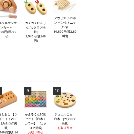
アウリス シロホ
ン ペンタトニッ
ルクルサンサ
カチカチにんじ
ク7音
ンカー＋
ん [カタログ掲
30,800円(税2,80
700円(税700
載]
0円)
円)
1,540円(税140
円)
9
10
うとおし 【グ
かえるくん30匹
ジュエルこま
ド・トイ202
セット【白木＋
白木 [カタログ
】 [カタログ掲
カラー】 [カタ
掲載]
載]
ログ掲載]
お取り寄せ
,540円(税1,14
お取り寄せ