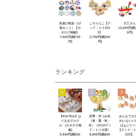
色遊び独楽（12
ころりんこ【グ
大工さん
個セット）【カ
ッド・トイ202
13,200円(税1
タログ掲載】
3】
0円)
7,920円(税720
2,750円(税250
円)
円)
ランキング
1
2
3
【KItoTEto】は
四季・木つみ木
みんなでカ
ぐるまグルグ
（春・夏・秋・
タ(いないい
ル [カタログ掲
冬）《2018グッ
ばぁシリー
載]
ド・トイ大賞》
【グッド・ト
5,940円(税540
8,800円(税800
025】