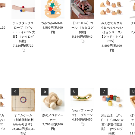
チックタックス
つみつみANIMAL
【KItoTEto】コ
みんなでカタカ
ク
,20
ロープ 【グッ
4,500円(税409
ール [カタログ
タ(いないいない
ド・トイ2025 大
円)
掲載]
ばぁシリーズ)
7,
賞】［カタログ
5,940円(税540
【グッド・トイ2
掲載］
円)
025】
7,920円(税720
4,400円(税400
円)
円)
4
5
6
7
8
fava（ファーヴ
ァ） グリーン
タカ
オニムゲーム
森のメロディー
おとたま 【グッ
ぼ
4,950円(税450
ない
（別途個別送料
カー
ド・トイ2020 大
ッ
円)
ズ)
がかかります）
7,700円(税700
賞 / 多世代交流
3
イ2
25,463円(税2,31
円)
賞】 [カタログ
5円)
掲載]
12