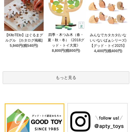
四季・木つみ木（春・
【KItoTEto】はぐるまグ
みんなでカタカタ(いな
夏・秋・冬）《2018グ
ルグル [カタログ掲載]
いいないばぁシリーズ)
ッド・トイ大賞》
5,940円(税540円)
【グッド・トイ2025】
8,800円(税800円)
4,400円(税400円)
もっと見る