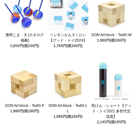
透明こま 大 [カタログ
ペンギンかんそくたい
DON Art block・Tw60-W
掲載]
【グッド・トイ2024】
1,980円(税180円)
1,650円(税150円)
1,760円(税160円)
DON Art block・Tw60-P
DON Art block・Tw60-L
筒けん・ショート【グッ
1,980円(税180円)
L
ド・トイ2021 多世代交
1,980円(税180円)
流賞】
2,145円(税195円)