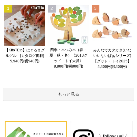
1
2
3
四季・木つみ木（春・
【KItoTEto】はぐるまグ
みんなでカタカタ(いな
夏・秋・冬）《2018グ
ルグル [カタログ掲載]
いいないばぁシリーズ)
ッド・トイ大賞》
5,940円(税540円)
【グッド・トイ2025】
8,800円(税800円)
4,400円(税400円)
もっと見る