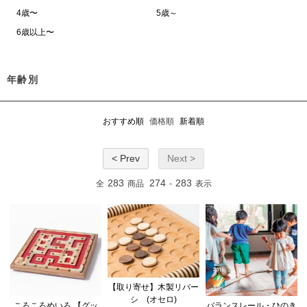
4歳〜
5歳～
6歳以上〜
年齢別
おすすめ順
価格順
新着順
< Prev
Next >
283
274
283
全
商品
-
表示
【取り寄せ】木製リバー
シ (オセロ)
ころころめいろ 【グッ
バランスレール・ひのき