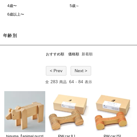
4歳〜
5歳～
6歳以上〜
年齢別
おすすめ順
価格順
新着順
< Prev
Next >
283
64
84
全
商品
-
表示
higuma【animal puzzl
PW car [L]
PW car [S]