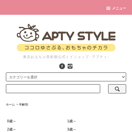
メニュー
東京おもちゃ美術館公式トイショップ -アプティ-
ホーム
>
年齢別
0歳～
1歳～
2歳～
3歳～