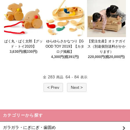
ぱく丸・ぱく太郎【グッ
ゆらゆらさかなつり【G
【受注生産】オトナガイ
ド・トイ2020】
OOD TOY 2019】【カタ
ス（別途個別送料がかか
3,630円(税330円)
ログ掲載】
ります）
4,300円(税391円)
220,000円(税20,000円)
283
64
84
全
商品
-
表示
< Prev
Next >
カテゴリーから探す
ガラガラ・にぎにぎ・歯固め