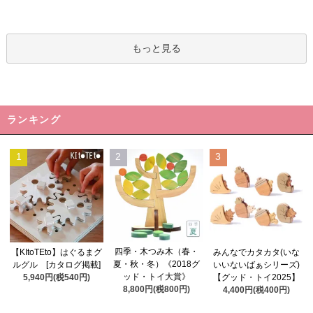
もっと見る
ランキング
1
2
3
四季・木つみ木（春・
【KItoTEto】はぐるまグ
みんなでカタカタ(いな
夏・秋・冬）《2018グ
ルグル [カタログ掲載]
いいないばぁシリーズ)
ッド・トイ大賞》
5,940円(税540円)
【グッド・トイ2025】
8,800円(税800円)
4,400円(税400円)