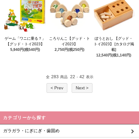
ゲーム「ワニに乗る？」
ころりんこ【グッド・ト
ぼうとおし 【グッド・
【グッド・トイ2023】
イ2023】
トイ2023】 [カタログ掲
5,940円(税540円)
2,750円(税250円)
載]
12,540円(税1,140円)
283
22
42
全
商品
-
表示
< Prev
Next >
カテゴリーから探す
ガラガラ・にぎにぎ・歯固め