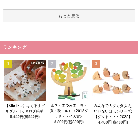
もっと見る
ランキング
1
2
3
四季・木つみ木（春・
【KItoTEto】はぐるまグ
みんなでカタカタ(いな
夏・秋・冬）《2018グ
ルグル [カタログ掲載]
いいないばぁシリーズ)
ッド・トイ大賞》
5,940円(税540円)
【グッド・トイ2025】
8,800円(税800円)
4,400円(税400円)