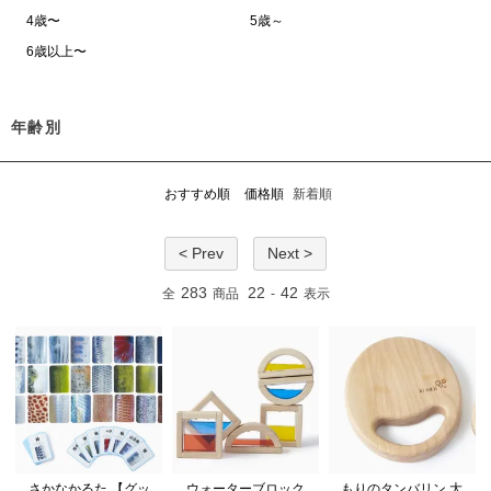
4歳〜
5歳～
6歳以上〜
年齢別
おすすめ順
価格順
新着順
< Prev
Next >
283
22
42
全
商品
-
表示
さかなかるた 【グッ
ウォーターブロック
もりのタンバリン 大