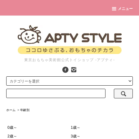
メニュー
東京おもちゃ美術館公式トイショップ -アプティ-
ホーム
>
年齢別
0歳～
1歳～
2歳～
3歳～