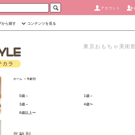
アカウント
プから探す
コンテンツを見る
東京おもちゃ美術館
ホーム
>
年齢別
0歳～
1歳～
3歳～
4歳〜
6歳以上〜
年齢別