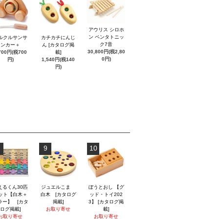
アウリス シロホ
ン ペンタトニッ
ルクルサンサ
カチカチにんじ
ク7音
ンカー＋
ん [カタログ掲
30,800円(税2,80
700円(税700
載]
0円)
円)
1,540円(税140
円)
9
10
えるくん30匹
ジュエルこま
ぼうとおし 【グ
ット【白木＋
白木 [カタログ
ッド・トイ202
ラー】 [カタ
掲載]
3】 [カタログ掲
ログ掲載]
お取り寄せ
載]
お取り寄せ
お取り寄せ