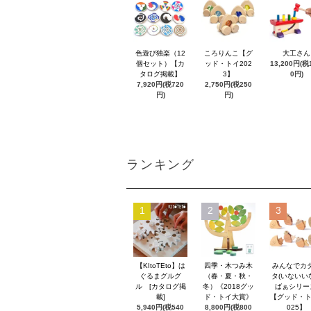
色遊び独楽（12
ころりんこ【グ
大工さん
個セット）【カ
ッド・トイ202
13,200円(税1
タログ掲載】
3】
0円)
7,920円(税720
2,750円(税250
円)
円)
ランキング
1
2
3
【KItoTEto】は
四季・木つみ木
みんなでカ
ぐるまグルグ
（春・夏・秋・
タ(いないい
ル [カタログ掲
冬）《2018グッ
ばぁシリー
載]
ド・トイ大賞》
【グッド・ト
5,940円(税540
8,800円(税800
025】