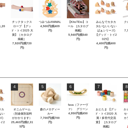
チックタックス
つみつみANIMAL
【KItoTEto】コ
みんなでカタカ
ク
,20
ロープ 【グッ
4,500円(税409
ール [カタログ
タ(いないいない
ド・トイ2025 大
円)
掲載]
ばぁシリーズ)
7,
賞】［カタログ
5,940円(税540
【グッド・トイ2
掲載］
円)
025】
7,920円(税720
4,400円(税400
円)
円)
4
5
6
7
8
fava（ファーヴ
ァ） グリーン
タカ
オニムゲーム
森のメロディー
おとたま 【グッ
か
4,950円(税450
ない
（別途個別送料
カー
ド・トイ2020 大
セ
円)
ズ)
がかかります）
7,700円(税700
賞 / 多世代交流
カ
イ2
25,463円(税2,31
円)
賞】 [カタログ
5円)
掲載]