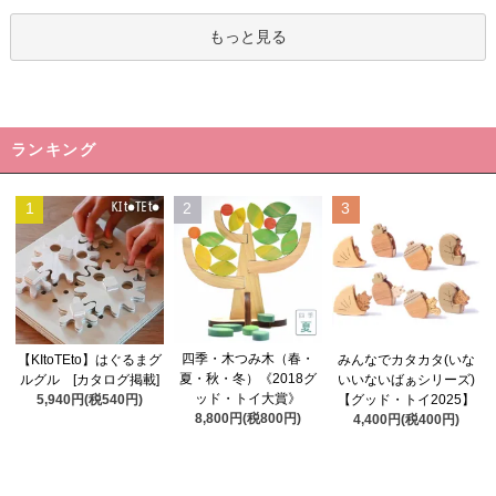
もっと見る
ランキング
1
2
3
四季・木つみ木（春・
【KItoTEto】はぐるまグ
みんなでカタカタ(いな
夏・秋・冬）《2018グ
ルグル [カタログ掲載]
いいないばぁシリーズ)
ッド・トイ大賞》
5,940円(税540円)
【グッド・トイ2025】
8,800円(税800円)
4,400円(税400円)