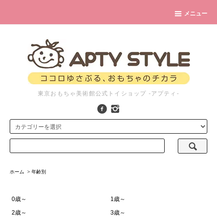
メニュー
東京おもちゃ美術館公式トイショップ -アプティ-
ホーム
>
年齢別
0歳～
1歳～
2歳～
3歳～