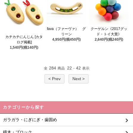
fava（ファーヴァ） グ
クーゲルン《2017グッ
リーン
ド・トイ大賞》
カチカチにんじん [カタ
4,950円(税450円)
2,640円(税240円)
ログ掲載]
1,540円(税140円)
284
22
42
全
商品
-
表示
< Prev
Next >
カテゴリーから探す
ガラガラ・にぎにぎ・歯固め
積木・ブロック