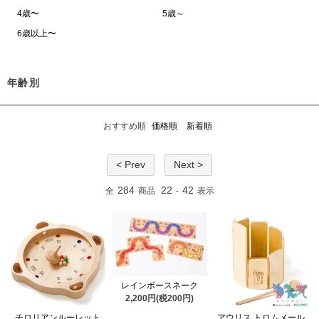
4歳〜
5歳～
6歳以上〜
年齢別
おすすめ順
価格順
新着順
< Prev
Next >
284
22
42
全
商品
-
表示
レインボースネーク
2,200円(税200円)
チロリアンルーレット
アウリス トロムメール