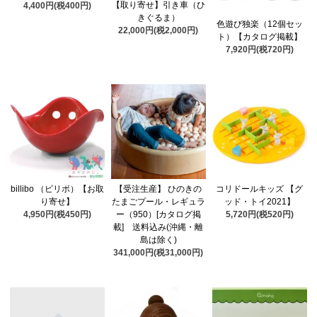
【取り寄せ】引き車（ひ
4,400円(税400円)
きぐるま）
色遊び独楽（12個セッ
22,000円(税2,000円)
ト）【カタログ掲載】
7,920円(税720円)
billibo （ビリボ）【お取
【受注生産】 ひのきの
コリドールキッズ 【グ
り寄せ】
たまごプール・レギュラ
ッド・トイ2021】
4,950円(税450円)
ー（950）[カタログ掲
5,720円(税520円)
載] 送料込み(沖縄・離
島は除く)
341,000円(税31,000円)