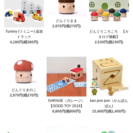
どんぐりまま
2,970円(税270円)
Tuminy (ツミニー) 追加
どんぐりころころ 【カ
トラック
タログ掲載】
4,180円(税380円)
2,530円(税230円)
どんぐりきのこ
2,970円(税270円)
GARAGE（ガレージ）
kan pon pon（かんぽん
【GOOD TOY 2019】
ぽん)
8,800円(税800円)
15,400円(税1,400円)