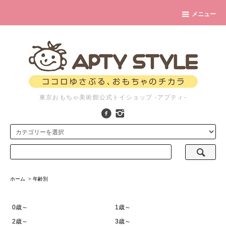
メニュー
東京おもちゃ美術館公式トイショップ -アプティ-
ホーム
>
年齢別
0歳～
1歳～
2歳～
3歳～