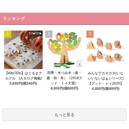
ランキング
1
2
3
四季・木つみ木（春・
【KItoTEto】はぐるまグ
みんなでカタカタ(いな
夏・秋・冬）《2018グ
ルグル [カタログ掲載]
いいないばぁシリーズ)
ッド・トイ大賞》
5,940円(税540円)
【グッド・トイ2025】
8,800円(税800円)
4,400円(税400円)
もっと見る