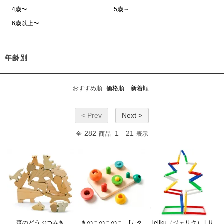
4歳〜
5歳～
6歳以上〜
年齢別
おすすめ順
価格順
新着順
< Prev
Next >
282
1
21
全
商品
-
表示
森のどうぶつみき
きのこのこのこ [カタ
jeliku（ジェリク） Lサ