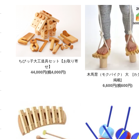
ちびっ子大工道具セット【お取り寄
せ】
44,000円(税4,000円)
木馬育（モクバイク） 大 [カ
掲載]
6,600円(税600円)