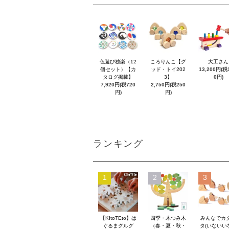
色遊び独楽（12
ころりんこ【グ
大工さん
個セット）【カ
ッド・トイ202
13,200円(税1
タログ掲載】
3】
0円)
7,920円(税720
2,750円(税250
円)
円)
ランキング
1
2
3
【KItoTEto】は
四季・木つみ木
みんなでカ
ぐるまグルグ
（春・夏・秋・
タ(いないい