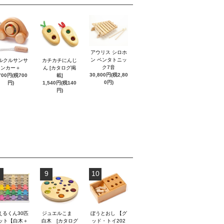
アウリス シロホ
ン ペンタトニッ
ルクルサンサ
カチカチにんじ
ク7音
ンカー＋
ん [カタログ掲
30,800円(税2,80
700円(税700
載]
0円)
円)
1,540円(税140
円)
9
10
えるくん30匹
ジュエルこま
ぼうとおし 【グ
ット【白木＋
白木 [カタログ
ッド・トイ202