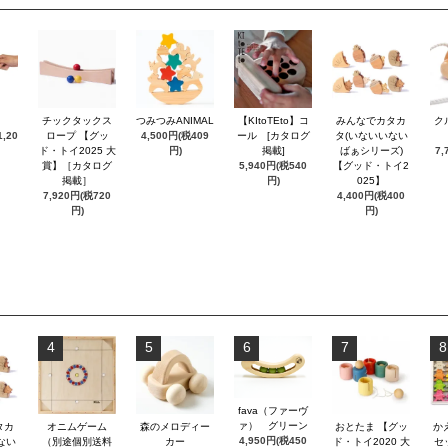
チックタックス
つみつみANIMAL
【KItoTEto】コ
みんなでカタカ
ク
,20
ロープ 【グッ
4,500円(税409
ール [カタログ
タ(いないいない
ド・トイ2025 大
円)
掲載]
ばぁシリーズ)
7,
賞】［カタログ
5,940円(税540
【グッド・トイ2
掲載］
円)
025】
7,920円(税720
4,400円(税400
円)
円)
4
5
6
7
8
fava（ファーヴ
ァ） グリーン
タカ
オニムゲーム
森のメロディー
おとたま 【グッ
か
4,950円(税450
ない
（別途個別送料
カー
ド・トイ2020 大
セ