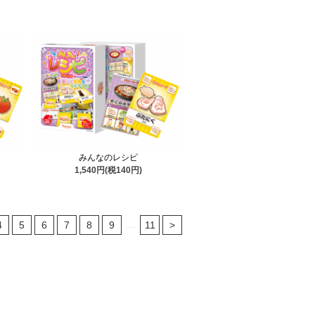
みんなのレシピ
1,540円(税140円)
...
4
5
6
7
8
9
11
>