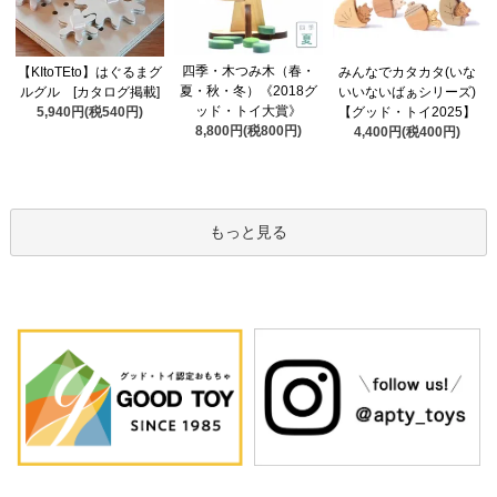
四季・木つみ木（春・
【KItoTEto】はぐるまグ
みんなでカタカタ(いな
夏・秋・冬）《2018グ
ルグル [カタログ掲載]
いいないばぁシリーズ)
ッド・トイ大賞》
5,940円(税540円)
【グッド・トイ2025】
8,800円(税800円)
4,400円(税400円)
もっと見る