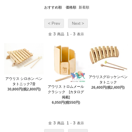
おすすめ順
価格順
新着順
< Prev
Next >
3
1
3
全
商品
-
表示
アウリスグロッケンペン
アウリス シロホン ペン
タトニック
タトニック7音
アウリス トロムメール
26,400円(税2,400円)
30,800円(税2,800円)
クラシック [カタログ
掲載]
6,050円(税550円)
3
1
3
全
商品
-
表示