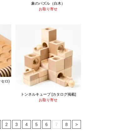
象のパズル（白木）
お取り寄せ
セロ)
トンネルキューブ [カタログ掲載]
お取り寄せ
2
3
4
5
6
7
8
>