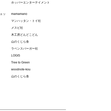
ホッパーエンターテイメント
・ジェッ
mamamano
マンハッタン・トイ社
メスピ社
木工房どんどこどん
山のくじら舎
ラベンスバーガー社
LOGIS
Tree to Green
woodnote-kou
山のくじら舎