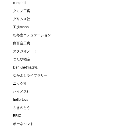
camphill
クミノ工房
グリムス社
工房mapa
幻冬舎エデュケーション
白百合工房
スタジオノート
つたや物産
Der Knetmatz社
なかよしライブラリー
ニック社
ハイメス社
hello-toys
ふきのとう
BRIO
ボーネルンド