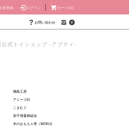
会員登録
ログイン
カート(0)
お問い合わせ
公式トイショップ -アプティ-
飛鳥工房
アミーゴ社
こまむぐ
加子母森林組合
木のおもちゃ杢（MOKU)