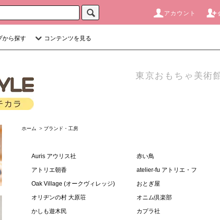
アカウント
プから探す
コンテンツを見る
東京おもちゃ美術館
ホーム
>
ブランド・工房
Auris アウリス社
赤い鳥
アトリエ朝香
atelier-fu アトリエ・フ
Oak Village (オークヴィレッジ)
おとぎ屋
オリヂンの村 大原荘
オニム倶楽部
かしも遊木民
カプラ社