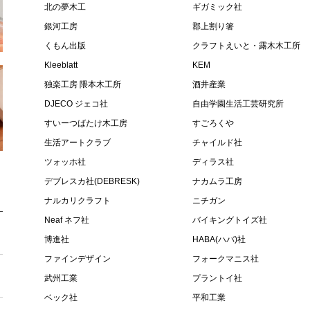
北の夢木工
ギガミック社
銀河工房
郡上割り箸
くもん出版
クラフトえいと・露木木工所
Kleeblatt
KEM
独楽工房 隈本木工所
酒井産業
DJECO ジェコ社
自由学園生活工芸研究所
すいーつばたけ木工房
すごろくや
生活アートクラブ
チャイルド社
ツォッホ社
ディラス社
デブレスカ社(DEBRESK)
ナカムラ工房
ナルカリクラフト
ニチガン
Neaf ネフ社
バイキングトイズ社
博進社
HABA(ハバ)社
ファインデザイン
フォークマニス社
武州工業
プラントイ社
ベック社
平和工業