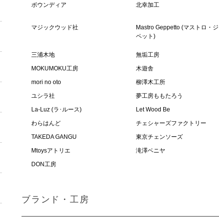
ボウンディア
北幸加工
マジックウッド社
Mastro Geppetto (マストロ
ペット)
三浦木地
無垢工房
MOKUMOKU工房
木遊舎
mori no oto
柳澤木工所
ユシラ社
夢工房ももたろう
La-Luz (ラ･ルース)
Let Wood Be
わらはんど
チェシャーズファクトリー
TAKEDA GANGU
東京チェンソーズ
Mtoysアトリエ
滝澤ベニヤ
DON工房
ブランド・工房