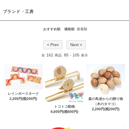
ブランド・工房
おすすめ順
価格順
新着順
< Prev
Next >
162
85
105
全
商品
-
表示
レインボースネーク
森の鳥達からの贈り物
2,200円(税200円)
（木のタマゴ）
トコトコ動物
2,200円(税200円)
6,600円(税600円)