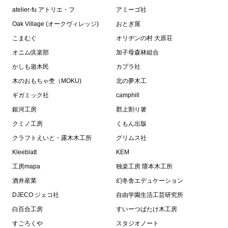
atelier-fu アトリエ・フ
アミーゴ社
Oak Village (オークヴィレッジ)
おとぎ屋
こまむぐ
オリヂンの村 大原荘
オニム倶楽部
加子母森林組合
かしも遊木民
カプラ社
木のおもちゃ杢（MOKU)
北の夢木工
ギガミック社
camphill
銀河工房
郡上割り箸
クミノ工房
くもん出版
クラフトえいと・露木木工所
グリムス社
Kleeblatt
KEM
工房mapa
独楽工房 隈本木工所
酒井産業
幻冬舎エデュケーション
DJECO ジェコ社
自由学園生活工芸研究所
白百合工房
すいーつばたけ木工房
すごろくや
スタジオノート