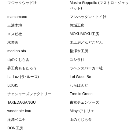
マジックウッド社
Mastro Geppetto (マストロ・ジェッ
ペット)
mamamano
マンハッタン・トイ社
三浦木地
無垢工房
メスピ社
MOKUMOKU工房
木遊舎
木工房どんどこどん
mori no oto
柳澤木工所
山のくじら舎
ユシラ社
夢工房ももたろう
ラベンスバーガー社
La-Luz (ラ･ルース)
Let Wood Be
LOGIS
わらはんど
チェシャーズファクトリー
Tree to Green
TAKEDA GANGU
東京チェンソーズ
woodnote-kou
Mtoysアトリエ
滝澤ベニヤ
山のくじら舎
DON工房