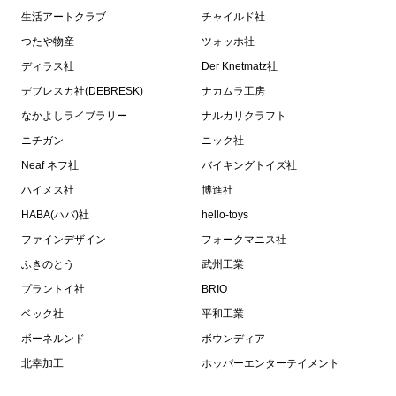
生活アートクラブ
チャイルド社
つたや物産
ツォッホ社
ディラス社
Der Knetmatz社
デブレスカ社(DEBRESK)
ナカムラ工房
なかよしライブラリー
ナルカリクラフト
ニチガン
ニック社
Neaf ネフ社
バイキングトイズ社
ハイメス社
博進社
HABA(ハバ)社
hello-toys
ファインデザイン
フォークマニス社
ふきのとう
武州工業
プラントイ社
BRIO
ベック社
平和工業
ボーネルンド
ボウンディア
北幸加工
ホッパーエンターテイメント