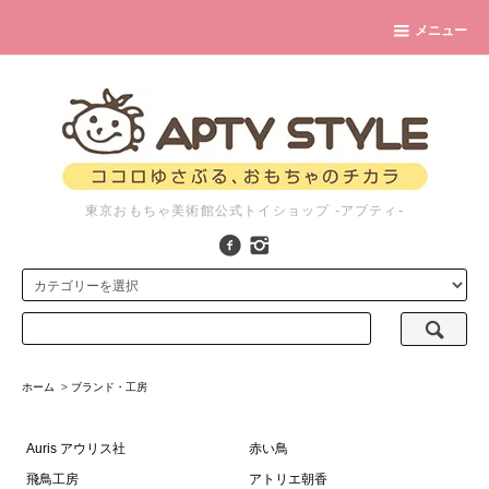
メニュー
東京おもちゃ美術館公式トイショップ -アプティ-
ホーム
>
ブランド・工房
Auris アウリス社
赤い鳥
飛鳥工房
アトリエ朝香