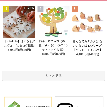
1
2
3
四季・木つみ木（春・
【KItoTEto】はぐるまグ
みんなでカタカタ(いな
夏・秋・冬）《2018グ
ルグル [カタログ掲載]
いいないばぁシリーズ)
ッド・トイ大賞》
5,940円(税540円)
【グッド・トイ2025】
8,800円(税800円)
4,400円(税400円)
もっと見る