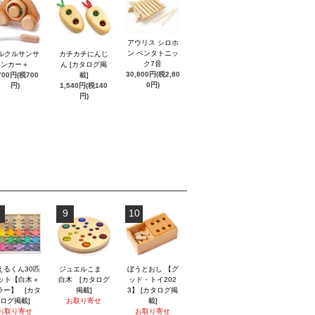
アウリス シロホ
ン ペンタトニッ
ルクルサンサ
カチカチにんじ
ク7音
ンカー＋
ん [カタログ掲
30,800円(税2,80
700円(税700
載]
0円)
円)
1,540円(税140
円)
9
10
えるくん30匹
ジュエルこま
ぼうとおし 【グ
ット【白木＋
白木 [カタログ
ッド・トイ202
ラー】 [カタ
掲載]
3】 [カタログ掲
ログ掲載]
お取り寄せ
載]
お取り寄せ
お取り寄せ