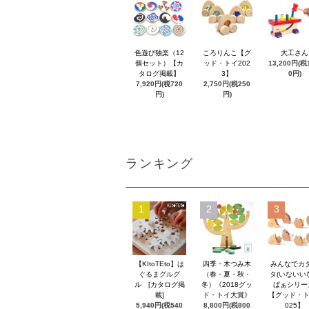
色遊び独楽（12
ころりんこ【グ
大工さん
個セット）【カ
ッド・トイ202
13,200円(税1
タログ掲載】
3】
0円)
7,920円(税720
2,750円(税250
円)
円)
ランキング
1
2
3
【KItoTEto】は
四季・木つみ木
みんなでカ
ぐるまグルグ
（春・夏・秋・
タ(いないい
ル [カタログ掲
冬）《2018グッ
ばぁシリー
載]
ド・トイ大賞》
【グッド・ト
5,940円(税540
8,800円(税800
025】