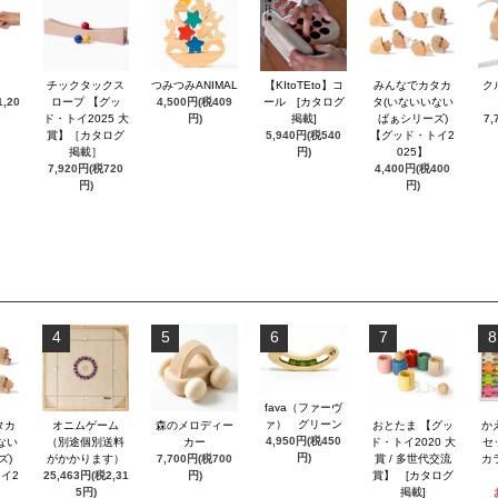
チックタックス
つみつみANIMAL
【KItoTEto】コ
みんなでカタカ
ク
,20
ロープ 【グッ
4,500円(税409
ール [カタログ
タ(いないいない
ド・トイ2025 大
円)
掲載]
ばぁシリーズ)
7,
賞】［カタログ
5,940円(税540
【グッド・トイ2
掲載］
円)
025】
7,920円(税720
4,400円(税400
円)
円)
4
5
6
7
8
fava（ファーヴ
ァ） グリーン
タカ
オニムゲーム
森のメロディー
おとたま 【グッ
か
4,950円(税450
ない
（別途個別送料
カー
ド・トイ2020 大
セ
円)
ズ)
がかかります）
7,700円(税700
賞 / 多世代交流
カ
イ2
25,463円(税2,31
円)
賞】 [カタログ
5円)
掲載]