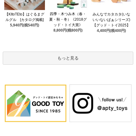
四季・木つみ木（春・
【KItoTEto】はぐるまグ
みんなでカタカタ(いな
夏・秋・冬）《2018グ
ルグル [カタログ掲載]
いいないばぁシリーズ)
ッド・トイ大賞》
5,940円(税540円)
【グッド・トイ2025】
8,800円(税800円)
4,400円(税400円)
もっと見る