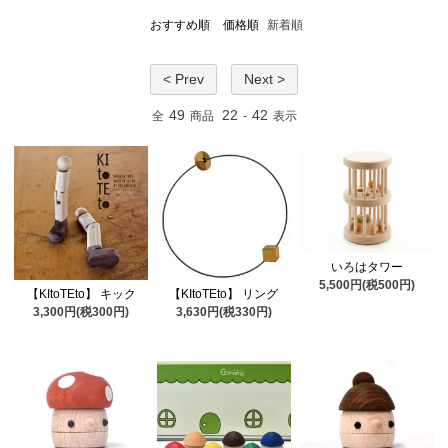
おすすめ順
価格順
新着順
< Prev
Next >
49
22
42
全
商品
-
表示
いろはタワー
5,500円(税500円)
【KItoTEto】 キック
【KItoTEto】 リング
3,300円(税300円)
3,630円(税330円)