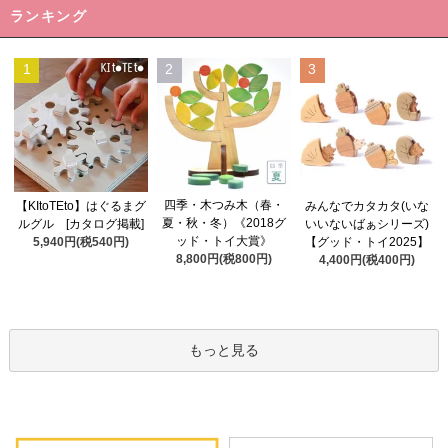
ランキング
1
2
3
四季・木つみ木（春・
【KItoTEto】はぐるまグ
みんなでカタカタ(いな
夏・秋・冬）《2018グ
ルグル [カタログ掲載]
いいないばぁシリーズ)
ッド・トイ大賞》
5,940円(税540円)
【グッド・トイ2025】
8,800円(税800円)
4,400円(税400円)
もっと見る