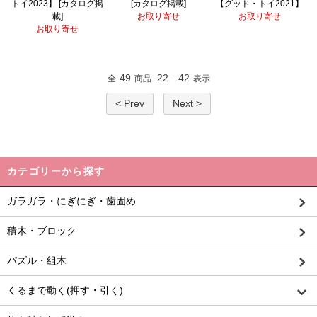
トイ2023】 [カタログ掲
[カタログ掲載]
【グッド・トイ2021】
載]
お取り寄せ
お取り寄せ
お取り寄せ
49
22
42
全
商品
-
表示
< Prev
Next >
カテゴリーから探す
ガラガラ・にぎにぎ・歯固め
積木・ブロック
パズル・組木
くるまで動く(押す・引く)